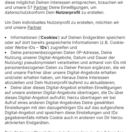
Einen illegalen Tiertransport haben Aachener
Bundespolizisten am Mittwochabend aufgehalten.
In Aachen-Vetschau sind zwei Männer aus Rumänien
gestoppt worden, die in einem geschlossenen
Anhänger 16 Sittiche in zwei Käfigen transportierten.
Damit die Käfige überhaupt unter die Plane das
Anhängers passten, hatten die Männer sie kippen
müssen. Unter der Plane herrschten laut Bundespolizei
schon warme Temperaturen und es gab keine
Vogeltränken mit Wasser.
Die Tiere wären sicher in der noch mindestens 16-
stündigen Fahrt elend eingegangen, vermutet die
Bundespolizei.
Die Beamten haben das Veterinäramt der
Städteregion über den illegalen Tiertransport
informiert. Die Sittiche sind noch vor Ort