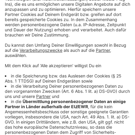
Außerdem hat die IHK Aachen das schon im letzten
Herbst verabschiedete Positionspapier „Impulse für
attraktive Innenstädte“ veröffentlicht. Darin sind
Ideen enthalten, um die Attraktivität der Innenstädte
und damit auch die Verweildauer von Passanten zu
erhöhen.
Das Positionspapier findet Ihr
HIER
.
Anzeige
©
IHK-Aachen/Andreas Herrmann
IHK-Präsidentin Gisela Kohl-Vogel.
Anzeige