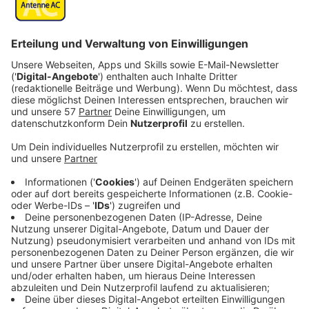
Die
Aachener Industrie- und Handelskammer (IHK)
fordert mehr Gewerbeflächen hier bei uns.
Eine entsprechende Resolution ist jetzt von der IHK-
Vollversammlung beschlossen worden.
Denn der Regionalplan im Regierungsbezirk Köln bleibe
bei seiner Bedarfsermittlung für Gewerbeflächen
deutlich hinter der Realität zurück, heißt es darin.
Daher sei es umso dringender, die Ausweisung und
Entwicklung geeigneter Flächen am Bedarf der
Wirtschaft orientiert voranzutreiben.
Die regionale Wirtschaft benötigt nach Ansicht der
IHK in den kommenden Jahren mehr Industrie- und
Gewerbeflächen, damit der Strukturwandel im
Rheinischen Revier gelingt und neue Arbeitsplätze vor
Ort entstehen können. Innovative Neuansiedlungen
von technologieorientierten Unternehmen sollen so
gefördert und regionale Wertschöpfung erhalten