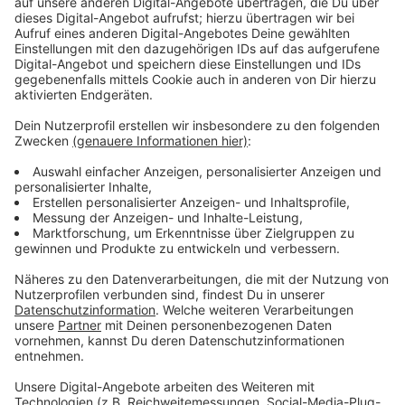
werden.
Die Kommunen sollen geeignete Flächen frühzeitig
und vorausschauend ausweisen, um handlungsfähig zu
bleiben, empfiehlt die Kammer. Nur so würden sie die
entscheidenden Weichen für das Gelingen des
Strukturwandels stellen können.
Bei der Entwicklung der künftigen Flächen spiele
Klimaneutralität eine entscheidende Rolle. Gisela Kohl-
Vogel
(Foto unten)
, die Präsidentin der IHK Aachen, ist
überzeugt: „Aus Sicht der regionalen Wirtschaft
werden nachhaltig entwickelte Gewerbe- und
Industriestandorte auch die Ansiedlung international
bedeutender Unternehmen fördern und eine Vielzahl
an neuen zukunftsorientierten Arbeitsplätzen
schaffen.“
Die Resolution im Wortlaut findet Ihr
HIER
.