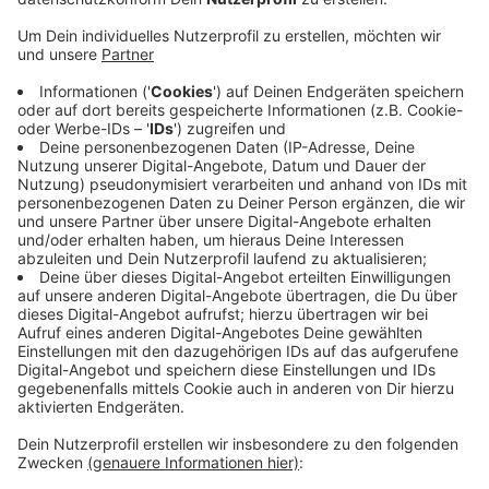
ausgefallenen Umsätze nur bedingt kompensieren.
Dann seien die Vorgaben zur Wiederöffnung im
Hotel- und Gaststättengewerbe noch unklar. Und
es fehlten noch Perspektiven für Firmen im Event-
und Cateringbereich, im Messe- und
Veranstaltungsgeschäft, in der Freizeit- und
Touristikwirtschaft und bei personenbezogenen
Dienstleistern.
Aachens DEHOGA-Vorsitzender Wolfgang Winkler
(links im Bild) ergänzt, dass es leider noch keine
Zusage für ein finanzielles Rettungspaket gebe.
Veröffentlicht:
Freitag, 08.05.2020 12:51
Anzeige