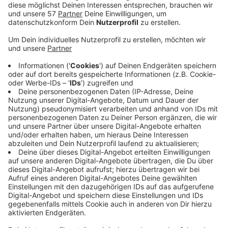
Am Donnerstag (31.10.2024) laufen in Aachen weitere
Warnstreiks der
IG Metall
.
Die Gewerkschaft macht damit momentan auf die
ihrer Ansicht nach zu geringen Angebote der
Arbeitgeber in der laufenden Tarifauseinandersetzung
der NRW-Metall- und Elektroindustrie aufmerksam.
Die dritte Verhandlungsrunde beginnt am Donnerstag
um 13 Uhr in Neuss - und parallel dazu gibt es
Warnstreiks und Aktionen in 69 Betrieben unseres
Bundeslands.
In Aachen wird ab 13 bei vier Unternehmen in Rothe
Erde gestreikt
- und zwar bei Luminet/BCA
(produziert Halogen- und Xenon-Lampen/ca. 400
Mitarbeiter), bei Luminet Aachen (stellt Phosphore her
für LEDs/ca. 80-90 Mitarbeiter), bei OLED Works
(stellt organische LEDs für Autos, etc her/ca. 90
Mitarbeiter) und bei Zeiss (ex-Philips-