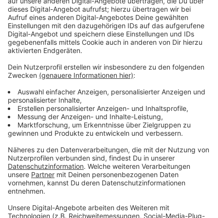
ab: Es macht nicht immer Spaß, Schultoiletten sauber
zu machen“, sagt Uwe Brell, der Vorsitzende der IG
BAU hier bei uns. Hinzu komme ein enormer Zeitdruck.
Und oft seien Reinigungskräfte auch mit belastenden
Situationen konfrontiert – beim Saubermachen von
Kranken- oder Pflegezimmern zum Beispiel.
„Es wird daher höchste Zeit, in der Gebäudereinigung
anständige Löhne zu zahlen. Die Zeiten, in denen sich
eine Gebäudereinigerin brav ans Ende der Lohnkette
stellt, sind vorbei“, so Brell weiter. Immerhin hätten die
meisten der rund 2.690 Beschäftigten der
Gebäudereinigung in der Städteregion Aachen –
darunter viele Mini-Jobber – „keinen einzigen Cent an
Inflationsausgleichsprämie“ bekommen. Schon deshalb
sei jetzt ein „ordentlicher Nachholbedarf beim Lohn“
für die Reinigungskräfte notwendig. Für einen
gelernten Glas- und Fassadenreiniger bedeute das,
dass er künftig ebenfalls 3 Euro mehr und damit 19,70