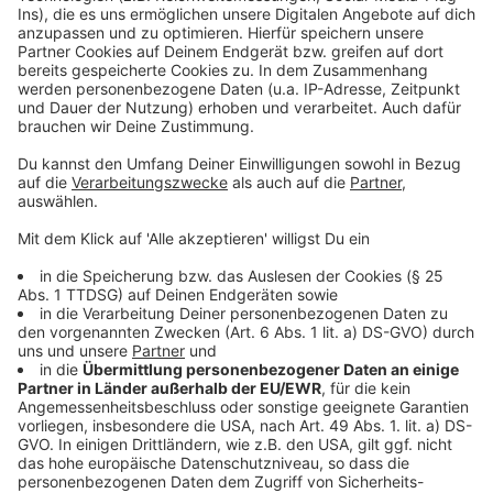
Euro pro Stunde verdienen müsse.
Auch der Nachwuchs im Gebäudereiniger-Handwerk
soll profitieren: Für Azubis im ersten Ausbildungsjahr
fordert die IG BAU ein Plus von 150 Euro pro Monat.
Die Vergütung würde dann schon zum
Ausbildungsstart bei 1.050 Euro liegen. Im dritten
Ausbildungsjahr sollen Azubis mit 1.500 Euro pro
Monat nach Hause gehen. Das wären 300 Euro mehr
als heute.
Die Verhandlungen der IG BAU mit dem
Bundesinnungsverband des Gebäudereiniger-
Handwerks
gehen in der kommenden Woche (am
Mittwoch, 11. September) in die zweite Runde.
Anzeige