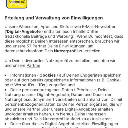
Sauberer Lohn für saubere Arbeit - das fordert die
Gewerkschaft
IG BAU Aachen
bei den laufenden
Tarifverhandlungen für die Gebäudereinigung.
Wer hier in der Städteregion Büros, Schulen,
Arztpraxen oder Altenheime sauber hält, dessen
Stundenlohn soll um 3 Euro steigen.
Der Mindestlohn der Reinigungsbranche würde dann
auf 16,50 Euro pro Stunde nach oben gehen. Laut der
Gewerkschaft käme eine Gebäudereinigerin in Vollzeit
somit am Monatsende auf knapp 2.790 Euro brutto.
Allerdings haben die meisten Arbeitnehmer nur einen
Teilzeitjob und sind oft frühmorgens und spätabends
im Einsatz.
Die Arbeit in der Reinigungsbranche sei „ein
Knochenjob“. Und der gehe an die Substanz: „Der Job
ist körperlich anstrengend. Und er fordert vielen vieles