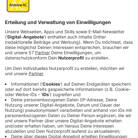
Der erfolglose Schauspieler Alper (Murat Ünal)
möchte endlich seinen Traum von einer Karriere in
Hollywood verwirklichen und große Filmrollen an Land
ziehen. Doch da gibt es einen Haken, die ihm
angebotenen Rollen sind entweder Dönerverkäufer,
Islamisten auf dem Weg zum nächsten Terroranschlag
oder Drogendealer. Da kommt es doch gerade recht,
dass für ein kommendes Projekt ein Migrant aus der
Arbeiterklasse gesucht wird, doch ein Türke soll es
nicht sein. Warum es also nicht mal als Italiener
versuchen? Außerdem kann er im gleichem Atemzug
versuchen, seiner Angebeteten näherzukommen...
Anzeige
Wir benötigen Ihre