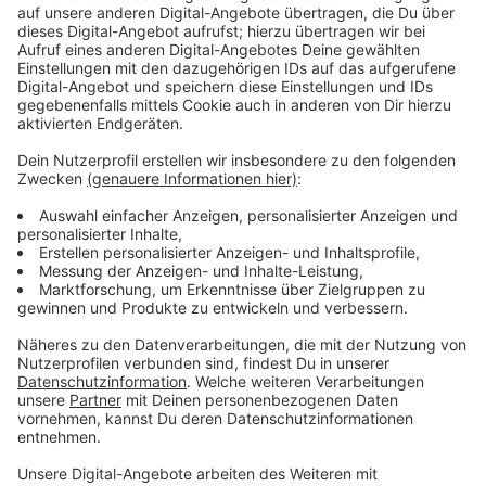
Zustimmung, um den YouTube
Video-Service zu laden!
Wir verwenden einen Service eines
Drittanbieters, um Videoinhalte
einzubetten. Dieser Service kann
Daten zu Ihren Aktivitäten
sammeln. Bitte lesen Sie die
Details durch und stimmen Sie der
Nutzung des Service zu, um dieses
Video anzusehen.
Mehr Informationen
Ein erfolgloser türkischer Schauspieler auf dem Weg
nach Hollywood. Das kann nur über wahnwitzige
Akzeptieren
Umwege funktionieren.
powered by
Usercentrics Consent
Anzeige
Management Platform