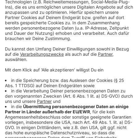
©
Fox Deutschland
Kann Alper bei den Mädels landen?
Anzeige
©
Fox Deutschland
Alper büffelt seinen Text
Anzeige
©
Fox Deutschland
In Deutschland leben 750.000 Italiener. Einer davon
ist....Türke!
Anzeige