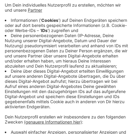
darüber nach, seine alte Firma wieder zu
übernehmen.
Der jetzige Eigentümer, die Deutsche Post AG, hat
letzten Freitag angekündigt, die Produktion Ende
des Jahres einzustellen - wegen hoher Verluste.
Wie es für die rund 500 Mitarbeiter in Aachen und
Düren weiter geht, ist noch unklar.
Veröffentlicht:
Freitag, 06.03.2020 09:23
Anzeige
Anzeige