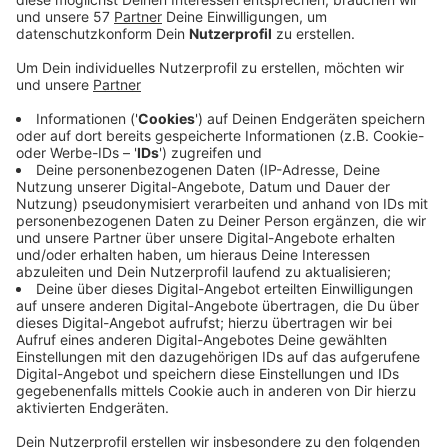
unserem Wetterpartner Meteo Aachen können
hier in der StädteRegion bis zum Abend gut 20 bis
50 Liter Regen pro m² fallen, örtlich auch noch
mehr. Die Feuerwehren in der StädteRegion sind
vorbereitet und werden die Pegelstände im Blick
behalten.
Veröffentlicht:
Freitag, 17.05.2024 08:48
Anzeige
Auch der Wasserverband Eifel-Rur hat auf den
Dauerregen der letzten Tage reagiert und aus der
Wehebachtalsperre zwischen Stolberg und
Hürtgenwald mehr Wasser ablassen als geplant. Weil
noch mehr Regen zu erwarten ist, wird die
Wasserabgabemenge von 0,5 Kubikmeter pro Sekunde
heute voraussichtlich auf bis zu ein Kubikmeter pro