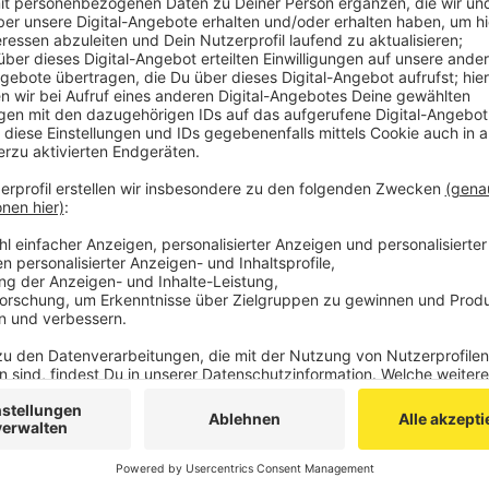
NRW-Umweltminister Oliver Krischer und Vertreter a
wie beide Länder in Zukunft noch enger zusammenarb
Flutkatastrophe vor fünf Jahren. Seitdem wurde be
RWTH forscht unter anderem an Flussdeichen.
Ab 9:30 Uhr ziehen die Teilnehmer eine Bilanz und sc
Anzeige