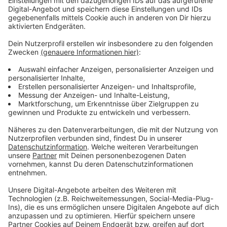
Die Initiativen weisen darauf hin, dass NRW-Grüne und
SPD sich gegenseitig für das „Castor-Debakel“
verantwortlich machen, während die CDU schweige
und Innenminister Reul auf den hohen Polizeibedarf
hinweise.
Das Bundesamt BASE will die
Transportgenehmigungen noch diesen Sommer
erteilen, heißt es.
Solange das Bundesumweltministerium die noch
ausstehende Transportgenehmigung bearbeitet,
müssten sich die Verantwortlichen eiligst
zusammensetzen und den sicheren Verbleib in Jülich
bis zur Endlagerung organisieren sowie mögliche
Castor-Transporte aus Garching verhindern. Das
Ahauser Atommülllager entspreche nämlich nicht mehr
dem aktuellen Stand von Wissenschaft und Technik.
Die Initiativen kündigen neue Proteste an – unter