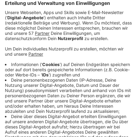
Streit:
Anti-Atomkraft-Initiativen wie
"STOP Westcastor"
aus Jülich kritisieren das politische Hin und Her und
fordern mehr Sicherheit statt Kostenrechnungen.
Janna Dujesiefken von der Bürgerinitiative „Kein
Atommüll in Ahaus“: „Die Verantwortung für die 152
Jülicher Castoren ist auf verschiedenste Stellen wie
die NRW-Atomaufsicht, aber auch das Bundesfinanz-,
das Bundesforschungs- und das
Bundesumweltministerium sowie das BASE verteilt –
hier fehlt seit Jahren eine konsequente
Zusammenarbeit, um die Verursacher des Atommülls in
Jülich zu einem verantwortungsvollen Umgang zu
drängen. Stattdessen konnte das staatliche Jülicher
Atommüllunternehmen JEN jegliche Bemühungen für
ein neues Zwischenlager in Jülich unterlaufen und den
Abtransport des Atommülls vorantreiben.“