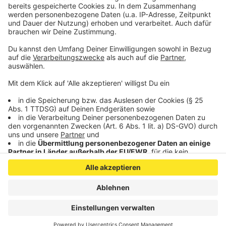
anderem soll am Tag nach Bekanntgabe der
Transportgenehmigung vorm Jülicher
Forschungszentrum ab 18 Uhr demonstriert werden.
Anzeige
Anzeige
Anzeige
Anzeige