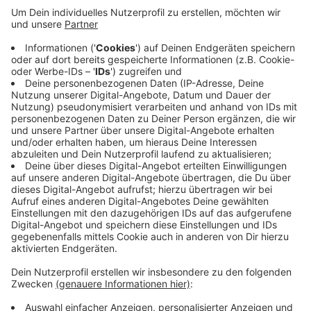
spezielle Fische gestohlen worden. Es handelt sich
um zehn
Diskusfische
, die insgesamt 500 Euro
wert sein sollen.
Laut bisherigen Erkenntnissen sind die
Diskusfische am Dienstagabend oder in der Nacht
auf Mittwoch aus einem Aquarium gestohlen
worden, eine Angestellte hat das Mittwochfrüh
festgestellt.
Veröffentlicht:
Mittwoch, 09.11.2022 13:07
Anzeige