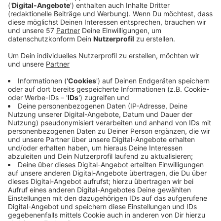
Bei
Saint Gobain
in Herzogenrath wird zum Ende des
Jahres die Glasproduktion in der Schmelzwanne
eingestellt.
Das hat Herzogenraths Bürgermeister Benjamin
Fadavian in den sozialen Medien mitgeteilt.
Betroffen sind rund 125 Mitarbeiter.
Die Glasproduktion auf dem Weltmarkt sei schwierig
geworden, so Fadavian, auch wegen einer geringeren
Nachfrage durch die Automobilbranche.
Er will sich für die betroffenen Mitarbeiter einsetzen,
hofft auf einen fairen Sozialplan und dass die
Auswirkungen so gering wie möglich ausfallen werden.
Anzeige