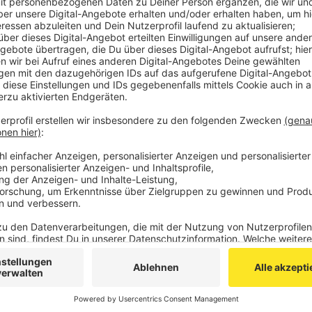
Den Titel hat die Mannschaft gemeinsam beim Schau
Manchester City gefeiert, der nur Unentschieden spi
in der Tabelle der Premier League einholen kann.
Am Montag hatte Havertz beim 1:0-Sieg seiner Man
entscheidende Tor erzielt.
Mit seinem früheren Club FC Chelsea ist Havertz nie
Champions League gewinnen können.
Anzeige