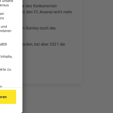
en der Partie des Konkurrenten
elte und somit den FC Arsenal nicht mehr
nschaft gegen Burnley noch das
 Meister geworden, hat aber 2021 die