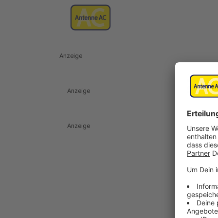
Anzeige
Anzeige
Anzeige