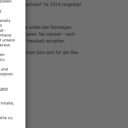
en Haushaltsentwurf für 2024 vorgelegt.
Mio Euro, die sollen den Rücklagen
für die Kommunen. Sie müssen - nach
mehr in den Haushalt einzahlen.
Rund 63 Millionen Euro sind für den Bau
iedet werden.
inland