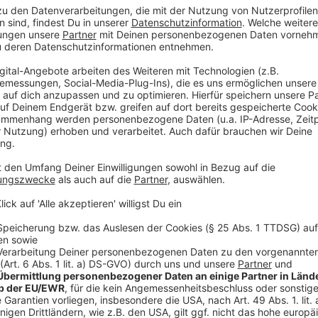
In einem Brandbrief fordert Städteregionsrat Tim 
aus den Kreisen Düren, Heinsberg und Euskirchen vo
Umlagen zu senken. Es geht um den Entwurf für die 
hohe finanzielle Rücklagen, die er zum Teil verwen
geht um Rücklagen von 170 Millionen Euro. Davon bri
ein. Das ist unsolidarisch, so Städteregionsrat Tim 
Anzeige
Städteregionsrat Tim Grütte
Anzeige