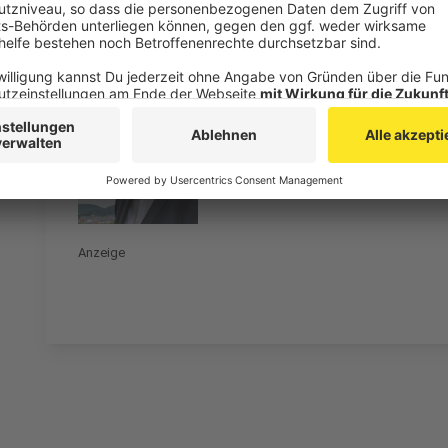
Zudem fordern die Kommunen, dass der LVR die gepl
Anzeige
Städteregionsrat Tim Grütte
Personalkosten
Anzeige