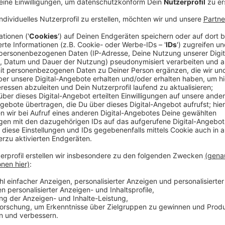
Am Donnerstagabend hat die Städteregion Aachen d
Fast 1 Milliarde Euro Gesamtvolumen beträgt er.
Für das kommende Jahr fehlen dem Haushalt aber 15 
genommen werden. Damit steigt auch die Belastung 
einer Senkung der Umlage 2023 - im kommenden Jahr 
60 Prozent der Ausgaben sind für den Sozialbereich. 
von Schulen, Kitas und Rettungswachen vorgesehen.
Der endgültige Haushalt soll im Dezember verabsch
Anzeige
Brandbrief an den Landschaftsverband Rhe
Anzeige