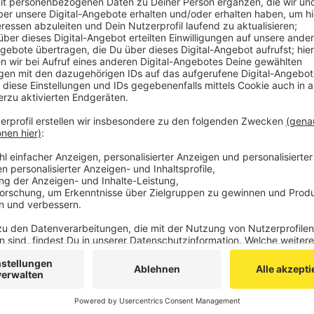
Unfallstelle. Die beiden Autofahrer, sowie eine Be
Gegen den Golf-Fahrer wird jetzt wegen fahrlässi
Richtung Aachen war bis zum frühen Samstagmo
Veröffentlicht:
Montag, 29.08.2022 06:18
Anzeige