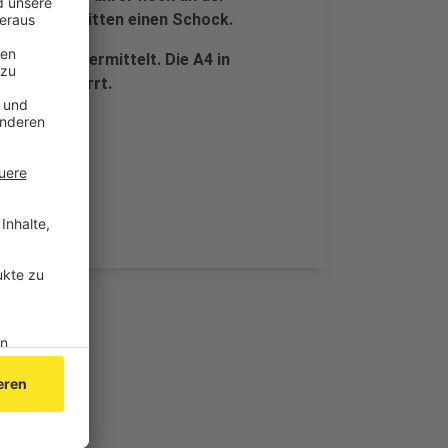
ifahrerin erlitten einen Schock.
ger Tötung ermittelt. Die A4 in
rgen gesperrt.