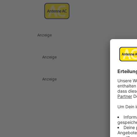
Anzeige
Anzeige
Anzeige