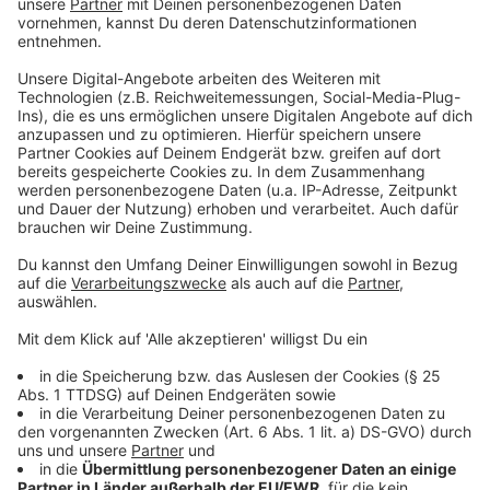
Anschließend starten sie den Parkvorgang. Zum
Stoppen oder Verlängern der Parkzeit müssen die
Autofahrer*innen erneut das Rad drehen. Das Parken
endet sonst automatisch nach Ablauf der
eingestellten Zeit. Überwachungskräfte können bei
einer Parkscheinkontrolle anhand des
Nummernschildes prüfen, ob digital ein Ticket gelöst
wurde.
Das kann die App außerdem:
Über eine Karte zeigt die App an, in welcher Parkzone
sich die Benutzer*innen befinden. Parkende können in
der App einstellen, dass sie 15 Minuten vor Ablauf der
Parkzeit eine Push-Nachricht auf ihr Handy erhalten,
um Strafzettel zu vermeiden. Jeder Bezahlvorgang
wird übersichtlich mit Rechnung aufgelistet. Die