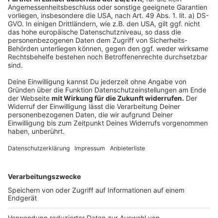
Nutzung von EasyPark ist außerdem nicht auf Aachen
beschränkt: In mehr als 600 deutschen Städten und
über 20 Ländern europaweit können Autofahrer*innen
über den Dienstleister ihr Fahrzeug parken. Flyer mit
Informationen über die neue Software und einem fünf
Euro Parkgutschein auf der Rückseite liegen zum
Start des neuen Angebots, ab dem 1. November,
solange der Vorrat reicht in den Bezirksämtern und
Bürger*innenservice der Stadt Aachen aus.
Bei Problemen und Anliegen können Benutzer*innen
der App sich unter der Mailadresse post@easypark.net
melden oder den Kundendienst unter der Nummer +49
221 2601899 kontaktieren.
Anzeige