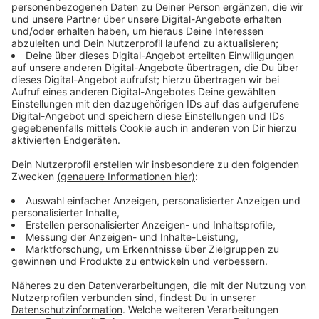
zusätzliche Servicegebühren anfallen.
Anzeige
Weitere Infos der Stadt Aachen zum App-
Wechel beim Handyparken per 1.11.2023:
Anzeige
So funktioniert die App
Wie beim Vorgänger PaybyPhone können
Benutzer*innen mit EasyPark ihr digitales Parkticket
lösen und bezahlen. Nach dem Download, folgt die
Registrierung und das Auswählen der Zahlungsart in
der App. Wenn sich das Programm öffnet, können die
Benutzer*innen ihren Standort überprüfen und die
Parkzeit über ein virtuelles Rad einstellen.