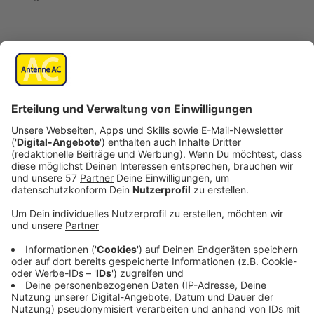
Beim Handyparken in Aachen muss man ab
kommendem Monat die App "EasyPark" nutzen.
Der Vertrag der Stadt mit "PaybyPhone" läuft zum
1.11.2023 aus.
Den neuen Anbieter hat man nach einer europaweiten
Ausschreibung ausgewählt, weil sich die EasyPark
GmbH als wirtschaftlichste Option herausgestellt
habe, teilt die Stadt mit.
Die Software kann im Apple- und Google Play Store
kostenlos heruntergeladen werden.
In Aachen kostet ein Online-Parkticket genauso viel
wie ein Parkticket am Automaten. Außerhalb von
Aachen können beim Parken mit der App "EasyPark"
allerdings – je nach Standort und Betreiber –