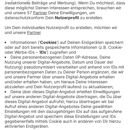
Die Stadt Herzogenrath setzt ein Zeichen gegen
Diskriminierung und mehr Toleranz.
Mit der Initiative "Hand in Hand - Für ein buntes
Herzogenrath" möchte sich die Stadt zusammen mit
ihren Partnerorganisationen als sozial engagiert,
tolerant und interkulturell lebendig zeigen.
Denn Kinder und Jugendliche sind in den sozialen
Medien zunehmend Hassbotschaften gegen
Minderheiten und extremistischen Inhalten
ausgesetzt. Das trägt zur Radikalisierung vieler
Jugendlicher bei und ist eine Gefahr für die
Demokratie.
Die "Hand in Hand"-Initiative hat auch deswegen
Sticker und Plakate erstellt, mit denen jeder in
Herzogenrath ein Zeichen für Vielfalt und Offenheit
setzen kann. Außerdem werden auf Instagram in den
kommenden Wochen unter dem Hashtag