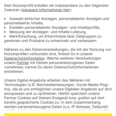
#BuntesHerzogenrath Gründe geteilt, warum
Herzogenrath für Vielfalt und Offenheit steht.
Auch das Herzogenrather Rathaus ist aktuell
geschmückt mit Hand-in-Hand-Logos
(siehe Foto
oben)
.
Wer sich an der Aktion beteiligen möchte, findet
weitere Informationen
HIER
.
Anzeige
Anzeige