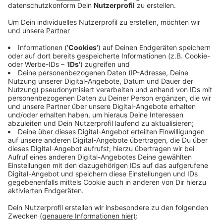
muss für zwei Jahre und sechs Monate in Haft. Das
Landgericht hatte ihn unter anderem wegen
fahrlässiger Tötung, Unfallflucht und versuchten
Totschlags durch Unterlassen verurteilt.
Im November letzten Jahres ist er betrunken und
unter Drogeneinfluss über eine rote Ampel gefahren.
Dabei hat er die hochschwangere Frau mit Tempo 70
erfasst. Sie und ihr ungeborenes Kind wurden durch die
Luft geschleudert. Die 31-Jährige ist kurze Zeit
später im Krankenhaus gestorben, ihr Kind noch am
Unfallort.
Die Staatsanwaltschaft hat eine Haftstrafe von zwei
Jahren und vier Monaten gefordert, der Verteidiger
eine Bewährungsstrafe. Das Urteil nach
Erwachsenenstrafrecht ist noch nicht rechtskräftig.
Anzeige