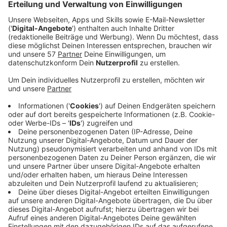
Totschlags und Terror-Finanzierung schuldig
gesprochen.
Der 45-jährige Mann ist mehrfach zwischen 2012
und 2014 nach Syrien gereist, um sich dort am
bewaffneten Kampf gegen die Regierung von
Baschar al-Assad zu beteiligen. Er habe sich dort
der islamistischen Terrorgruppe Ahrar al-Sham
("Islamische Bewegung der Freien Männer
Großsyriens") angeschlossen. Der Miliz sollen
zeitweise 10.000 bis 20.000 Kämpfer angehört
haben.
Mit einem Sturmgewehr Kalaschnikow AK 47 und
einer Pistole der Marke Glock hat er unter
anderem versucht, zwei syrische Soldaten durch
einen 19-sekündigen Feuerstoß zu töten, ohne von
ihnen bedroht worden zu sein. In Deutschland hat
er sich Gefechtskleidung, ein Zielfernrohr und