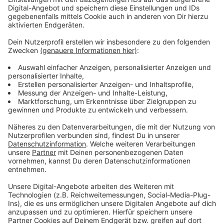
einen Infrarot-Laserstrahler besorgt.
Seine Behauptung, er habe sich in Syrien
überwiegend in einem Flüchtlingslager aufgehalten
und Hilfsgüter transportiert, hat das Gericht durch
Fotos, Videos, Standortdaten, Chats und
abgehörte Telefonate als widerlegt angesehen.
Auch dass er absichtlich daneben geschossen
habe, um das Leben der Soldaten zu schonen und
sie nur zu vertreiben, hat man ihm nicht geglaubt.
Strafmildernd hat das Gericht unter anderem
gewertet, dass der Mann in Deutschland nicht als
radikal-islamistisch aufgefallen war.
Gegen das Urteil ist Revision beim
Bundesgerichtshof möglich.
Der Mann aus Eschweiler ist im April 2022 im Raum