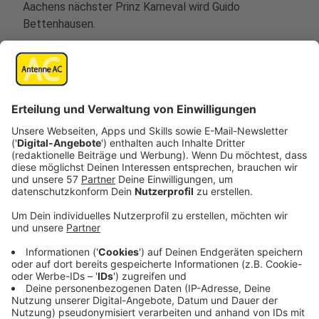
Aachens nächster Prinz Karneval wird Guido
Bettenhausen.
Der Aachener Autohändler wird als Guido I. Prinz in der
Corona-Session, teilt der AKV mit.
Die Aachener Prinzengarde, der er seit langem
angehört, feiert dazu noch 2021 ihr 111-jähriges
Jubiläum.
Guido Bettenhausen will in seiner Session auf Online-
Karneval setzen, als Maskottchen bringt er einen
Eisbären mit. Sein Motto: „Mär zesame sönd vür Öcher
Fastelovvend!“
Im Vorfeld der wegen der Corona-Pandemie
besonderen Session sagt AKV-Präsident Werner Pfeil,
dass die Gesundheit der Bevölkerung und aller
Karnevalisten an erster Stelle stehe. Alle
Entscheidungen über die Ausgestaltung der