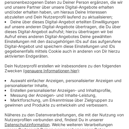
kommenden Session müssten sich diesem obersten
Ziel und natürlich der dann geltenden Gesetzeslage
unterordnen. „Um allen Karnevalistinnen und
Karnevalisten in der fünften Jahreszeit Freude
machen zu können, haben wir in den letzten Wochen
ein neues Konzept entwickelt, um Fastelovvend auch
auf neuen Wegen zu den Jecken zu bringen und
gleichzeitig die bundes- und landesgesetzlichen
Bestimmungen zu achten.“
Der AKV plant parallel mit zwei Alternativen. „Sollte
ein Impfstoff oder Medikament rechtzeitig vorhanden
sein, kann Karneval möglicherweise – wie immer –
gefeiert werden. Darauf müssen wir zumindest
vorbereitet sein. Wenn dies nicht der Fall ist und
Großveranstaltungen weiterhin verboten sind, greift
unser ‚Plan B‘. Das beginnt dann schon mit der
Prinzenproklamation, die als Aufzeichnung ohne
Saalpublikum, aber mit karnevalistischem Programm