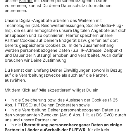
und Prinzenspiel in die Wohnzimmer gebracht werden
kann“, so Pfeil. Hierfür arbeiten AKV und Prinzengarde
bereits an der gemeinsamen Umsetzung. Die
Prinzenproklamation des AKV und die eigentlich für
einen Tag später geplante Gardesitzung wird dann
zusammengelegt. Eine Übertragung im Internet ist
problemlos möglich, schließlich hat der AKV hier als
karnevalistischer Vorreiter viele Jahre Erfahrung –
zuletzt verfolgten in diesem Januar wieder tausende
Jecke in aller Welt die Proklamation von Martin I., die
mit sechs Kameras und Übertragung aus dem Ü-
Wagen auf TV-Niveau ins Netz gestreamt wurde.
Digital, mobil und hochgradig flexibel will der AKV auch
die nächste Session gestalten. Ist kein Saalkarneval
möglich, werde es viele Angebote für die Jecken im
Netz geben. Live-Besuche im offenen Regenbogen-
Bus vor den Türen von Schulen, Altenheimen und
Wohnquartieren sowie schnell auf die jeweilige