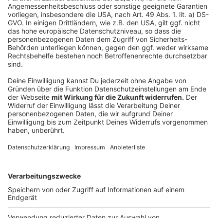
Corona-Lage angepasste Konzepte sind in Planung. Es
wird außerdem ein Online-Tagebuch des Prinzen nebst
Hofstaat geben.
„Die kommende Session wird uns alle vor große
Herausforderungen stellen. Ich bin froh, hier den AKV
an meiner Seite zu haben und natürlich meine
Prinzengarde, die ja in ihre 111-jährige
Jubiläumssession geht“, so Guido Bettenhausen bei
seiner Vorstellung als designierte Tollität.
Anzeige
©
Andreas Steindl
Anzeige