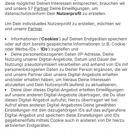
unter anderem die Bereiche IT und Supply Chain in
Aachen. Gleichzeitig sollen aber 20 neue Stellen
ausgeschrieben werden, heißt es.
Die Gesamtzahl der Mitarbeitenden am Standort
Aachen soll aber stabil bleiben. Schon jetzt seien
rund 50 offene Stellen in verschiedenen Bereichen
ausgeschrieben.
Der Stellenabbau im Aachener
Pharmaunternehmen Grünenthal bedeutet also
keinen Strategiewechsel. Demnach setze
Grünenthal damit die Wachstumsstrategie fort
und schaffe Voraussetzungen dafür, weiter
investieren zu können. Das Bekenntnis zum
Standort Aachen bleibe unverändert. Von hier aus
wolle Grünenthal auch in Zukunft innovative
Medikamente für Patienten weltweit entwickeln
und produzieren.