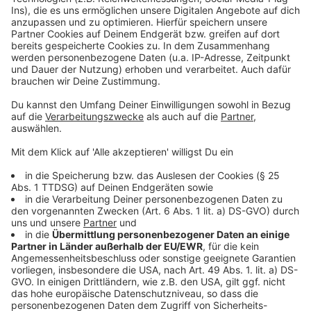
verändern und den Weg für andere Crews ebnen.
Akzeptieren
Anzeige
powered by
Usercentrics Consent
Management Platform
©
Copyright: Paramount+
Die vier Mädels werden an ihrer Highschool gemobbt.
Doch das interessiert sie wenig.
Anzeige
©
Copyright: Paramount+
Und plötzlich tanzt die ganze Highschool.
Anzeige