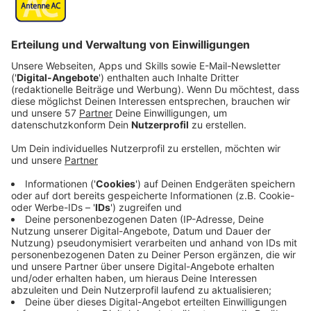
Veröffentlicht:
Sonntag, 02.04.2023 11:24
Anzeige
Im Schuljahr 1954/1955 formiert sich der Gruppe der
Pink Ladies. Dahinter stecken vier junge Frauen, die
bislang eher zu den Außenseiterinnen an ihrer
Highschool gehören. Jane (Marisa Davila), Olivia
(Cheyenne Isabel Wells), Cynthia (Ari Notartomaso)
und Nancy (Tricia Fukuhara) lassen sich davon aber
nicht runterziehen. Sie beschließen, ihre eigenen
Regeln aufzustellen und das Leben mit ganz viel Spaß
zu genießen. Doch dabei schlagen die vier Ladies
gerne mal über die Stränge, sehr zum Ärger ihrer
Schulleitung.
Streaming-Dienst: Paramount+