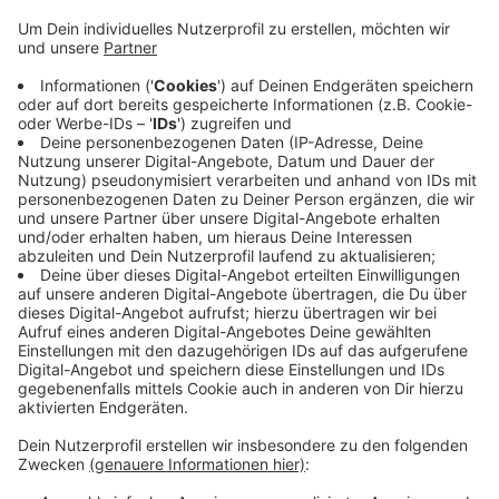
Im Gewerbepark in Aachen-Brand startet ab Montag
die nächste Bauphase.
Dann werden die Kreuzungen an der Nordstraße
umgebaut, und der Abschnitt bis Hausnummer 84
neugestaltet. Bis Juli bleibt deswegen die Nordstraße
voll gesperrt – der Gewerbepark ist dann nur noch
über die Debyestraße erreichbar.
Seit Anfang letzten Monats werden im Brander
Gewerbepark nicht nur die Straßen ausgebaut, sondern
auch Geh- und Radwege sowie Parkplätze.
Alle Infos gibt’s
hier
.
Anzeige