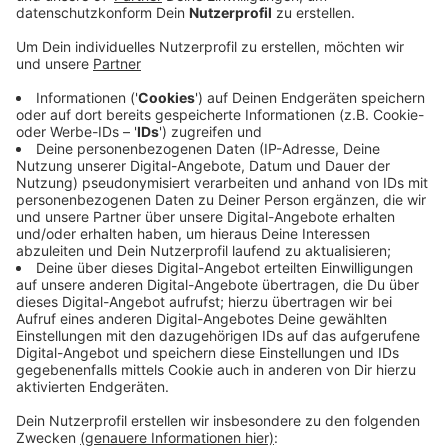
Zum geplanten Grundschulstudium an der RWTH
Aachen soll es am Donnerstagnachmittag weitere
Gespräche geben. Vertreter von RWTH, Stadt und
Städteregion Aachen und dem NRW-
Wissenschaftsministerium wollen sich über die
Raumsitutation und weitere ungeklärte Fragen
austauschen.
Eigentlich sollte ab dem Wintersemester 2024/25 in
Aachen Grundschullehramt an der RWTH studiert
werden können - in Kooperation mit den Unis Siegen
und Wuppertal. Raumvorschläge der Stadt Aachen
waren nach Angaben der Stadt von der RWTH aber
bislang u.a. auf Grund mangelnder Barrierefreiheit
abgelehnt worden.
Kritik kommt deswegen vom Verband Bildung und
Erziehung in der StädteRegion Aachen
.
Anzeige