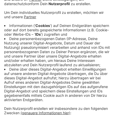
Mittlerweile (am frühen Mittwochnachmittag) gibt es
hier bei uns in der StädteRegion Aachen auch viele
Anrufe bei der Feuerwehr, in denen sich über Gerüche
von verbranntem Gummi oder Plastik beschwert wird.
Am Morgen ist zuerst vor Geruchsbelästigungen, die
nicht gesundheitsgefährdend sein sollen, im Kreis
Heinsberg gewarnt worden.
Hintergrund ist ein Feuer im belgischen Wandre bei
Lüttich, das am Dienstagabend auf dem Gelände eines
Abfallverwerters ausgebrochen ist. Es ist zwar
mittlerweile unter Kontrolle, die Löscharbeiten dauern
aber wohl noch bis Donnerstag.
Der Rauch von dort ist vermutlich zuerst über
Maastricht in den Kreis Heinsberg gezogen - und ist
jetzt auch hier angekommen, schätzt die Aachener
Feuerwehr.