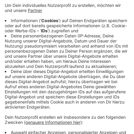
demonstrieren.
Beobachter vermuten, dass auch Rechtsextreme
oder Verschwörungstheoretiker dabei sein
könnten.
Gegen die Gelbwesten-Demo wird es auch einen
anti-rassistischen und anti-faschistischen Protest
vorm Hauptgrenzübergang zwischen Aachen und
Vaals geben.
Veröffentlicht:
Samstag, 23.11.2019 09:48
Anzeige