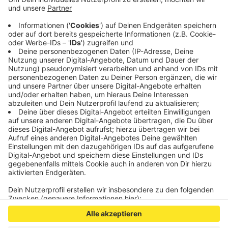
erstellt hat. Die Antworten auf die meistgestellten
Fragen findet man ab sofort
HIER
.
Die Befragung in Stolberg läuft noch bis Ende des
Monats.
Veröffentlicht:
Dienstag, 05.01.2021 14:19
Anzeige
Anzeige
Anzeige