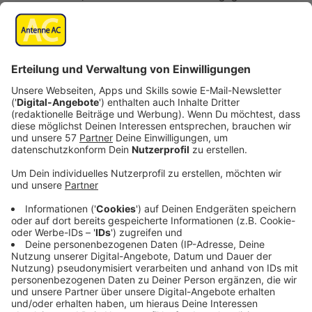
ihrer mit fossilen Brennstoffen betriebenen Heizung
trennen.
Anzeige
Die wichtigsten Regeln des
Heizungsgesetzes im Überblick
Anzeige
Wichtig vielleicht vorweg: für bestehende und
funktionierende Heizungen gibt erst einmal keine zu
beachtende Änderung. Für Heizungen in
Bestandsgebäuden gibt es eine Übergangsfrist.
Eigentümer können in dieser Zeit sich überlegen, wie
sie in Zukunft mit einer neuen Heizung umgehen wollen
- eine mit überwiegend erneuerbaren Energie, einer