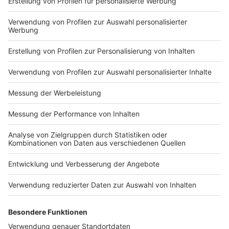
Biomasseheizung (Holz oder Pellets)
Heizung, die erneuerbare Energien oder Flüssiggas
nutzt (nur in Bestandsgebäuden)
Hybrid-Heizung (Kombination aus Gas/Öl und
erneuerbaren Energiequellen)
Anzeige
Umstrittenes Heizungsgesetz
Anzeige
Die Bundesregierung will mit dem GEG nach eigenen
Angaben die sogenannte Wärmewende im
Gebäudebereich voranbringen und so das Klima
schützen. Das Gesetz hatte für teils heftige Kritik
gesorgt, sowohl von Oppositionsseite als auch von
Klimaschützern. Es wurde erst im September 2023