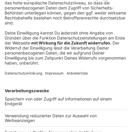
genommen werden. Wird auf die Förderung
verzichtet, sind es nur acht Prozent.
Anzeige
Was bedeuten 65 Prozent regenerativer
Energien?
Anzeige
Neue Heizungen müssen einen Anteil von "mindestens
65 Prozent regenerativer Energien" vorweisen. Dafür
gibt es unterschiedliche Möglichkeiten oder Wege:
Wärmepumpe
Stromdirektheizung
Anschluss an (Fern)Wärmenetz
Heizung auf Basis von Solarthermie