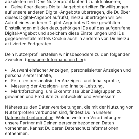
Wärmepumpe oder ob sich das Haus an ein
Fernwärmenetz anschließen möchte. Kommunen
müssen dazu Pläne vorlegen - große Kommunen bis
Mitte 2026, klein bis Mitte 2028.
Weitere zu beachtende Regelungen haben wir euch
unten aufgelistet:
Anzeige
Geht eine bestehende Heizung kaputt, muss die
neue zu mindestens 65 Prozent aus mit
erneuerbaren Energien betrieben werden. Die
Übergangsfrist beträgt fünf Jahre, bei
Etagenheizungen 13. Ist ein Anschluss an ein
Wärmenetz möglich, gilt eine zehnjährige Frist.
Im Jahr 2024 dürfen Gasheizungen nur noch nach
einer professionellen Beratung eingebaut werden
- neben Energieberatern sind Schornsteinfeger,