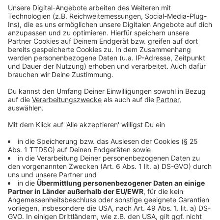
Heizungsinstallateure oder Elektrotechniker
geeignete Experten
Die Bundesregierung stellt für
Heizungsaustausche Fördermittel zur Verfügung.
Die Höchstsumme lautet 21.000 Euro, oder
anders: Fördermittel sind auf maximal 70 Prozent
gedeckelt.
Eine Grundförderung von 30 Prozent für den
Tausch soll es ebenfalls geben. Interessant: Wer
seine alte Heizung austauscht, obwohl er nicht
dazu verpflichtet ist, erhält eine zusätzliche
Förderung.
Für Mieterinnen und Mieter wichtig: Vermieter
können unter Bedingungen oder Vorgaben Kosten
umlegen. Wenn Vermieter in klimafreundliche
Heizungen investieren, können maximal zehn
Prozent auf Mieter umgelegt werden. Aber auch
nur, wenn staatliche Förderungen in Anspruch