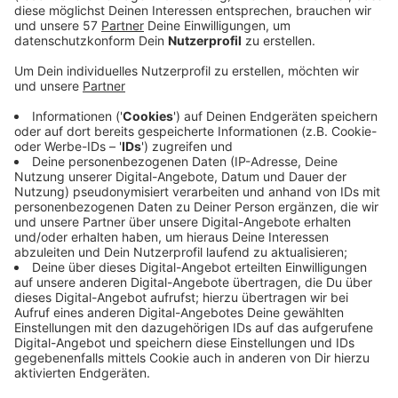
einen Absetzer besetzt.
Anlass sind die geplante Verlängerung des
Braunkohle-Abbaus und die RWE-
Jahreshauptversammlung. Über die Verlängerung
des Abbaus durch das Kohlegesetz soll nächste
Woche Freitag der Bundestag entscheiden.
Die Anti-Kohle-Bündnisse „Einsatz Kohlestopp“
und "Ende Gelände" befinden sich ein einer "Woche
des Widerstands" und fordern einen sofortigen
Kohleausstieg.
Direkt am Tagebau haben Aktivisten von "Alle
Dörfer bleiben" am Vormittag eine Menschenkette
gebildet, die eine "rote Linie" darstellen soll.
In Aachen hat es schon am Donnerstag Proteste
gegen die Kohleverstromung und die Nutzung von
Atomstrom gegeben.