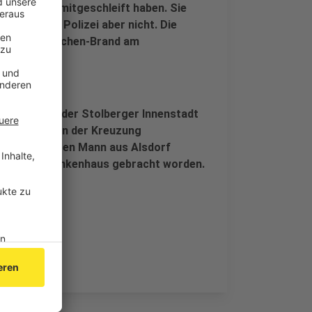
inige Meter mitgeschleift haben. Sie
besteht laut Polizei aber nicht. Die
 Richtung Aachen-Brand am
 gesperrt.
all auch in der Stolberger Innenstadt
gerüberweg an der Kreuzung
em 47-jährigen Mann aus Alsdorf
letzt ins Krankenhaus gebracht worden.