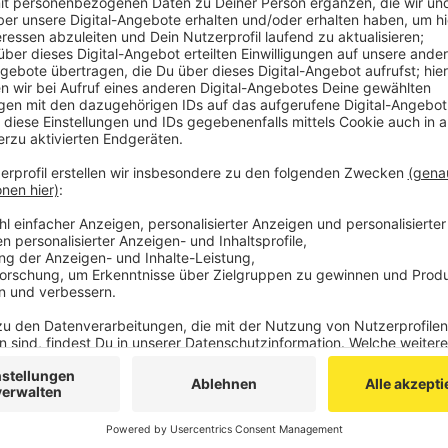
überquerte. Der Lieferwagen soll die Frau auch e
wurde in die Uniklinik eingeliefert. Lebensgefahr 
Trierer Straße war während der Unfallaufnahme
Donnerstagmorgen mehr als zweieinhalb Stunden
Schon am Mittwochnachmittag ist ein solcher Unf
passiert. Da ist eine 46-jährige Frau am Fußgän
Kaiserplatz/Rathausstraße/An der Krone von ein
angefahren worden. Sie ist ebenfalls schwer ver
Veröffentlicht:
Donnerstag, 09.03.2023 09:34
Anzeige