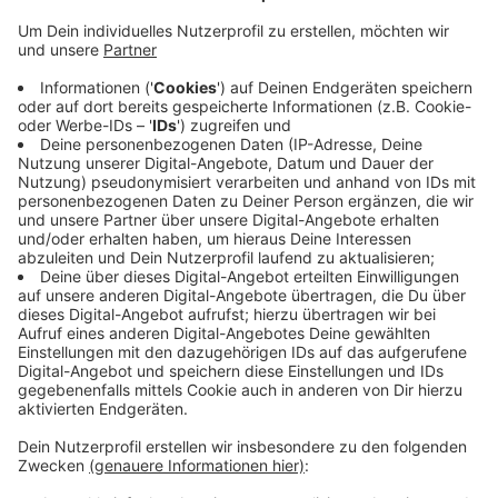
Die 55-jährige Frau, die am Samstagabend auf der
Trierer Straße in Aachen von einem Auto erfasst
wurde, schwebt weiterhin in Lebensgefahr. Das hat die
Polizei jetzt mitgeteilt.
Sie war gegen 22 Uhr bei Rot über eine Ampel in der
Nähe des Bahnhofs Rothe Erde gegangen und wurde
dabei schwer verletzt. Der 79-jährige Autofahrer erlitt
einen Schock und wurde ebenfalls stationär
behandelt. Hinweise deuten darauf hin, dass die
Fußgängerin alkoholisiert war.
Die Trierer Straße war bis etwa halb drei nachts
gesperrt. Die Polizei ermittelt.
Anzeige