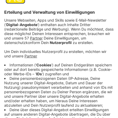
Veröffentlicht:
Dienstag, 12.03.2024 07:44
Anzeige
Nur die Braut überlebt und schwört sich Rache zu
nehmen. Die erste „Furie“ erweckt zum Leben. Das
Amt geht von Generation zu Generation von der
Mutter auf die Tochter über. Seit dieser Zeit hat es
nie wieder einen Krieg zwischen den Familien gegeben.
Bis an dem Tag, an dem der Vater von Lyna (Lina El
Arabi) durch die Machenschaften der Familie von
Selma (Marina Fois) zu Tode kommt und Lyna Rache
schwört ...
Streaming-Dienst: Netflix
Anzeige