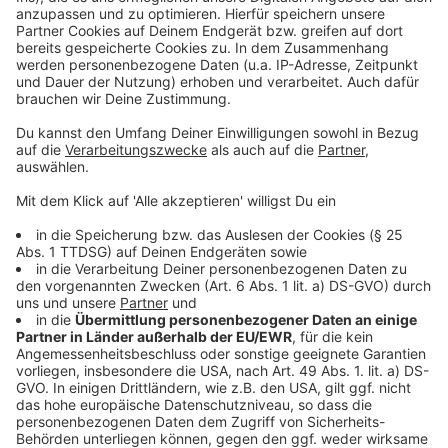
Management Platform
©
Copyright: Netflix
Paris steht unter Schock. Lyna will blutige Rache.
Anzeige
©
Copyright: Netflix
Lyna gerät immer wieder in brenzlige Situationen.
Anzeige
Anzeige