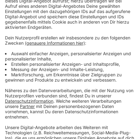
Wir benötigen Ihre
Zustimmung, um den YouTube
Video-Service zu laden!
Wir verwenden einen Service eines
Drittanbieters, um Videoinhalte
einzubetten. Dieser Service kann
Daten zu Ihren Aktivitäten
sammeln. Bitte lesen Sie die
Details durch und stimmen Sie der
Nutzung des Service zu, um dieses
Video anzusehen.
Mehr Informationen
Der Waffenstillstand ist beendet. Die Furie muss
eingreifen. Doch Lyna will Rache. Um jeden Preis…
Akzeptieren
Anzeige
powered by
Usercentrics Consent