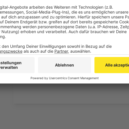
Wir verwenden einen S
Drittanbieters, um V
einzubetten. Dieser Servi
Ihren Aktivitäten sammeln.
die Details durch und s
Nutzung des Service zu, 
anzusehen
Mehr Informati
Fünf für Otto Waalkes
Akzeptieren
Anzeige
powered by
Usercentrics Co
Platform