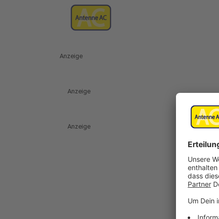
Anzeige
Anzeige
Anzeige