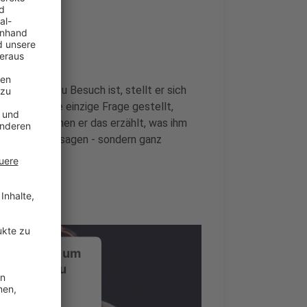
nde
er bei uns zu Besuch ist, stellt er sich
i wird keine einzige Frage gestellt,
rückt, zu denen er das erzählt, was ihm
 Promotionaussagen - sondern ganz
ustimmung, um
-Service zu