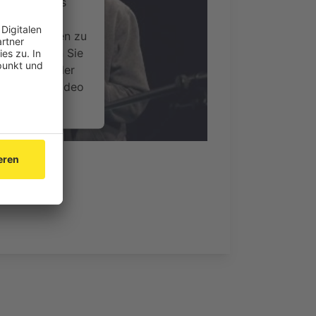
ervice eines
ideoinhalte
ce kann Daten zu
 Bitte lesen Sie
timmen Sie der
um dieses Video
.
onen
nsent Management