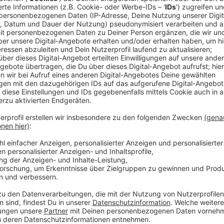
Ein Promi, keine Fragen und fünf Gegenstä
Anzeige
Wenn ein Popstar, Comedian, Schauspieler oder Politik
auch dem besonderen Video-Interview „Fünf für". Dabe
sondern dem Gast einfach fünf Dinge in die Hand ged
als Erstes einfällt. Keine Standardantworten, keine
persönliche Geschichten - das ist „Fünf für"!
Anzeige
Wir benötigen Ihre Z
den YouTube Video
laden!