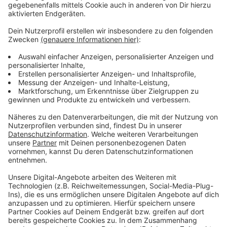
Wir benötigen Ihre
Zustimmung, um den YouTube
Video-Service zu laden!
Wir verwenden einen Service eines
Drittanbieters, um Videoinhalte
einzubetten. Dieser Service kann
Daten zu Ihren Aktivitäten
sammeln. Bitte lesen Sie die
Details durch und stimmen Sie der
Nutzung des Service zu, um dieses
Video anzusehen.
Mehr Informationen
Fünf für Mike Singer
Akzeptieren
Anzeige