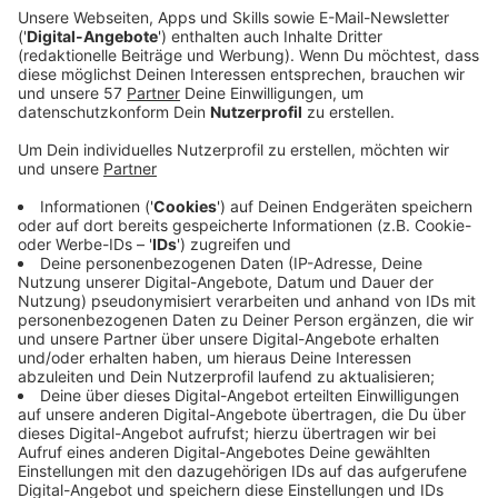
Ein Promi, keine Fragen und fünf
Gegenstände
Anzeige
Wenn ein Popstar, Comedian, Schauspieler oder
Politiker bei uns zu Besuch ist, stellt er sich auch dem
besonderen Video-Interview „Fünf für". Dabei wird
keine einzige Frage gestellt, sondern dem Gast
einfach fünf Dinge in die Hand gedrückt, zu denen er
das erzählt, was ihm als Erstes einfällt. Keine
Standardantworten, keine Promotionaussagen -
sondern ganz persönliche Geschichten - das ist „Fünf
für"!
Anzeige