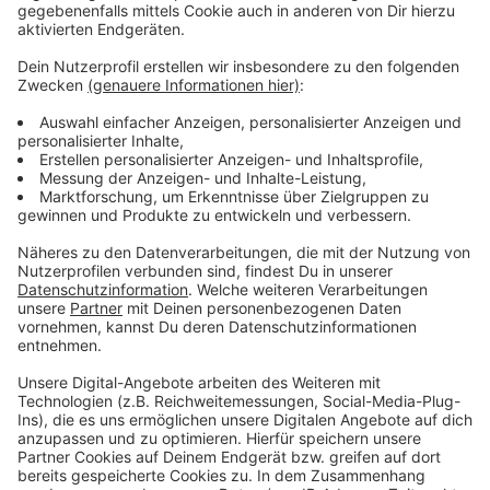
Wir benötigen Ihre
Zustimmung, um den YouTube
Video-Service zu laden!
Wir verwenden einen Service eines
Drittanbieters, um Videoinhalte
einzubetten. Dieser Service kann
Daten zu Ihren Aktivitäten
sammeln. Bitte lesen Sie die
Details durch und stimmen Sie der
Nutzung des Service zu, um dieses
Video anzusehen.
Mehr Informationen
Fünf für Culcha Candela
Akzeptieren
Anzeige