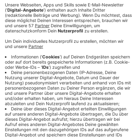
Ein Promi, keine Fragen und fünf
Gegenstände
Anzeige
Wenn ein Popstar, Comedian, Schauspieler oder
Politiker bei uns zu Besuch ist, stellt er sich auch dem
besonderen Video-Interview „Fünf für". Dabei wird
keine einzige Frage gestellt, sondern dem Gast
einfach fünf Dinge in die Hand gedrückt, zu denen er
das erzählt, was ihm als Erstes einfällt. Keine
Standardantworten, keine Promotionaussagen -
sondern ganz persönliche Geschichten - das ist „Fünf
für"!
Anzeige