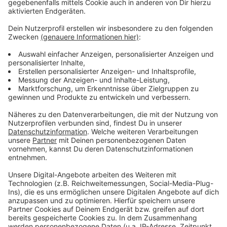
Wir benötigen Ihre
Zustimmung, um den YouTube
Video-Service zu laden!
Wir verwenden einen Service eines
Drittanbieters, um Videoinhalte
einzubetten. Dieser Service kann
Daten zu Ihren Aktivitäten
sammeln. Bitte lesen Sie die
Details durch und stimmen Sie der
Nutzung des Service zu, um dieses
Video anzusehen.
Mehr Informationen
Fünf für Atze Schröder
Akzeptieren
Anzeige
powered by
Usercentrics Consent