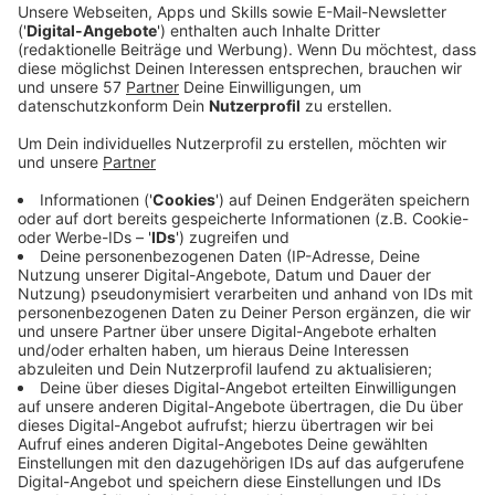
Ein Promi, keine Fragen und fünf
Gegenstände
Anzeige
Wenn ein Popstar, Comedian, Schauspieler oder
Politiker bei uns zu Besuch ist, stellt er sich auch dem
besonderen Video-Interview „Fünf für". Dabei wird
keine einzige Frage gestellt, sondern dem Gast
einfach fünf Dinge in die Hand gedrückt, zu denen er
das erzählt, was ihm als Erstes einfällt. Keine
Standardantworten, keine Promotionaussagen -
sondern ganz persönliche Geschichten - das ist „Fünf
für"!
Anzeige