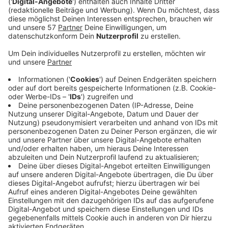
In Teilen Aachens hat der Frost am Montag (13.1.25)
dazu geführt, dass nicht alle Abfallbehälter geleert
werden konnten. Insbesondere Biobehälter sind
momentan oft zugefroren.
Wegen der anhaltenden niedrigen Temperaturen in den
vergangenen und kommenden Tagen, kann die Stadt
keine Nachleerungen anbieten.
Der Aachener Stadtbetrieb bittet darum, die Behälter
nach Möglichkeit erst morgens kurz vor Beginn der
Abfallsammlung um sieben Uhr herauszustellen und
vorher noch einmal den Behälterinhalt – zum Beispiel
mit einem Spaten – zu lockern.
Als vorbeugende Maßnahmen empfiehlt der
Stadtbetrieb, die Biobehälter nach Möglichkeit an
einem frostgeschützten Ort aufzustellen, etwa im
Keller oder in der Garage. Geknülltes Zeitungspapier
oder Eierkartons am Boden des Behälters saugen