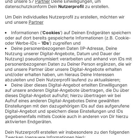
Für eine Aufführung am Theater Aachen bekommt die
35-jährige Schweizer Regisseurin Nina Russi den Götz-
Friedrich-Preis.
Ausgezeichnet wird ihr Bernstein-Abend „Trouble in
Tahiti“ / „A Quiet Place“(siehe Bild oben).
Der Götz-Friedrich-Preis ist mit 7500 Euro dotiert und
dient der Nachwuchsförderung im Musiktheater. 1995
hat ihn Regisseur und Intendant Götz Friedrich
gestiftet, der Preis wird heute von der
Deutschsprachigen Opernkonferenz getragen.
Die Verleihung an Nina Russi(Bild unten) geschieht am
7. November in der Staatsoper Stuttgart.
Anzeige
©
Theater Aachen