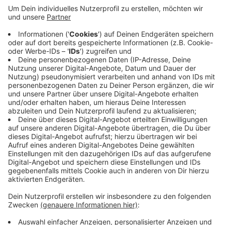
Abschiebung von Flüchtlingen
demonstriert. Anlass der Demo ist die geplante
Abschiebung von Saddam H. aus Aachen nach
Pakistan und die aktuelle Flüchtlingssituation an
der türkisch-griechischen Grenze gewesen. Die
Teilnehmer zogen vom Elisenbrunnen über den
Theaterplatz bis zum Hauptbahnhof, wo sie am am
Ausländeramt der Städteregion ein Zeichen
setzen wollten.
Veröffentlicht:
Montag, 09.03.2020 07:49
Anzeige
Anzeige