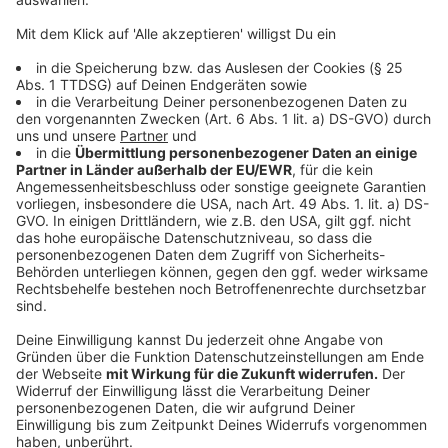
Initiativen, wie Foodsharing, die sich für die Rettung
von Lebensmitteln einsetzen, sollen besonders
unterstützt werden. Auch die Vernichtung von
Lebensmittel sollte im kommunalen Einflussgebiet
verboten
werden. Aber auch die Produktion muss ökologischer
gestaltet werden, weswegen wir eine besondere
Förderung von solidarischen und ökologischen
Landwirtschaftsbetrieben fordern. Darüber hinaus
fordern wir den Ausbau des veganen und regionalen
Angebots in öffentlichen Einrichtungen.
6. Mehrwegsysteme statt Einwegverpackungen!
Jährlich fällt bei jeder Person 560 kg/Jahr Hausmüll
an. Dieser muss seinen gut recycelt werden um
Ressourcen zu sparen und zum anderen sollten
Möglichkeiten geschaffen werden Müll vermeiden zu
können. Hierfür bieten sich die Einführung von