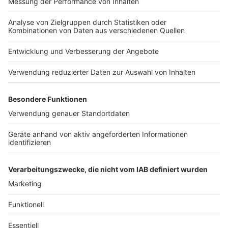
9. Leerstände sozial und nachhaltig nutzen!
In Aachen stehen viele Gebäude leer. Hier muss die
Stadt handeln. Wir wünschen uns, dass die
leerstehenden Gebäude für kulturelle und soziale
Projekte nutzbar gemacht werden.
10. Bürger*innenpartizipation stärken!
Bei Fridays for Future ging es nie nur um Klimaschutz
und –gerechtigkeit, sondern auch um die Politisierung
von jungen Menschen. Der Wunsch etwas zu verändern
ist bei vielen da, jetzt geht es darum Möglichkeiten zur
Partizipation zu schaffen.
Anzeige