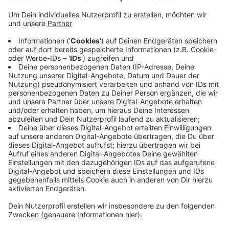
Individualverkehr macht hierbei den Löwenanteil aus.
Wir brauchen Lösungen, die den Umstieg auf andere
Verkehrsmittel, wie Bus und Bahn, erleichtern. Daher
fordern wir die Rekommunalisierung und Ausbau des
ÖPNVs. Zudem fordern wir einen kostenlosen ÖPNV,
aber auch eine gerechte Bezahlung und gute
Arbeitsbedingungen für Busfahrer*innen dürfen hierbei
nicht hinten rüber fallen.
3. Autofreie Innenstadt JETZT!
Autos nehmen Städten Platz und Lebensqualität und
sind darüber hinaus für einen Großteil der Emissionen
im Transportsektor verantwortlich. Es gibt in
Innenstädten genügend Alternativen, daher fordern wir
eine autofreie Innenstadt innerhalb des Grabenrings
jetzt und eine langfristige Erweiterung bis zum
Alleenring.