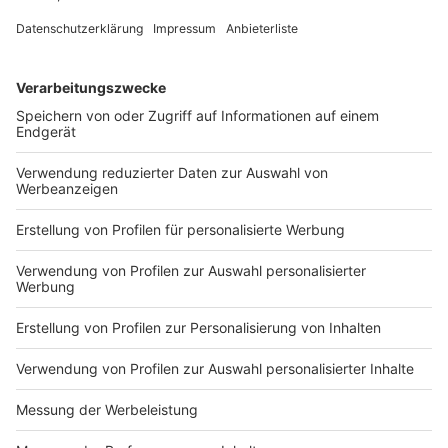
stadtweiten Mehrwegsystemen, wie ReCup, an.
7. Städteregion grüner gestalten!
Mehr grüne Flächen und Parks in der Stadt und der
Städteregion erhöhen nicht nur die Lebensqualität
sondern ist auch gut fürs Klima. Flächen müssen
entsiegelt werden um die Städte vor
Überschwemmungen und Hitzesommern zu schützen.
8. Suffizientes Bauen unterstützen!
Um die Folgen des Klimawandels auf ein Minimum zu
beschränken, müssen wir in allen Bereichen CO2
Emissionen einsparen. Auch im Gebäudesektor. Dieser
machte 2018 14% der co2-Emissionen in Deutschland
aus. Um CO2 einzusparen müssen wir nicht nur beim
Bauen an sich Emissionen einsparen, sondern uns auch
Gedanken darüber machen, was muss wirklich gebaut
werden.