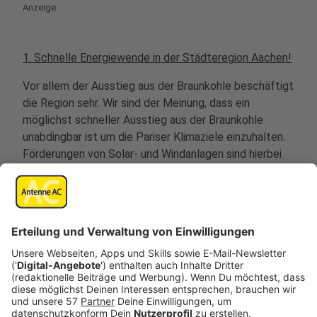
Anzeige
1. Schnelle Energiewende in der Städteregion Aachen!
Vor allem der Ausstieg aus der Braunkohle beschäftigt
die Region sehr. Wir sind der Meinung, dass ein
möglichst schneller Ausstieg aus der Braunkohle
unabdingbar ist um die Pariser Klimaziele einzuhalten.
Förderungen von Solar- und Windanlagen sind hierbei
wichtig um einen schnellen Umstieg auf erneuerbare
Energien zu garantieren und die Dörfer im
Braunkohlerevier zu erhalten.
2. ÖPNV sozial und nachhaltig gestalten!
Der Verkehrssektor ist in Deutschland nicht nur einer
der Sektoren mit den höchsten CO2-Emissionen
sondern auch der einzige, in dem die Emissionen im
letzten Jahr weiter gestiegen sind. Der fossile