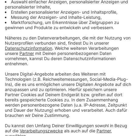
4. Forderungen des Radentscheids konsequent
umsetzen!
Genauso wie beim ÖPNV müssen die Bedingungen für
einen Umstieg auf das Fahrrad begünstigt werden. Wer
Fahrrad fährt, schützt das Klima! Der Radentscheid
hat Forderungen entwickelt, wie Fahrrad fahren in
Aachen sicherer und attraktiver werden kann. Diese
wurden Ende 2019 bereits mit einer großen Mehrheit
im Stadtrat beschlossen. Diese müssen jetzt
konsequent umgesetzt werden.
5. Verpflichtung für einen nachhaltigen Umgang mit
Lebensmitteln!
Auch der Bereich Ernährung verursacht ungefähr
soviele Treibhausgas-Emissionen, wie der Bereich
Mobilität. Daher müssen wir verantwortungsvoll mit
Lebensmitteln umgehen. Dennoch wird jährlich die
Hälfte der prodwuzierten Lebensmittel weggeworfen.