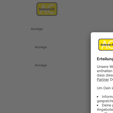
Anzeige
Anzeige
Anzeige