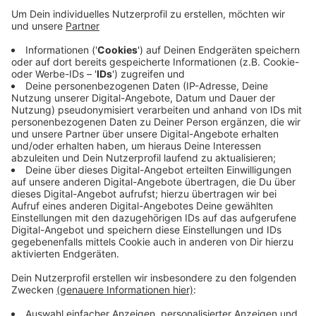
Die Arbeiten am Aachener Freibad Hangeweiher
verzögern sich. Der Neubau wird eine Saison später,
also erst 2026, fertig sein. Grund dafür ist der viele
Regen im letzten Winter und Frühjahr, teilt die
Stadtverwaltung mit. Der Rohbau konnte deshalb erst
vier Monate später starten.
Damit im nächsten Jahr die Freibadsaison wie gewohnt
stattfinden kann, bleiben die Dusch- und
Umkleidecontainer erst einmal dort stehen. Der
Neubau der Umkleiden, Duschen, WCs und Büros
startet dann nach der Saison.
Anzeige