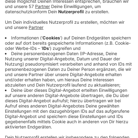
Städteregion Aachen, den Kreisen Düren, Euskirchen
und Heinsberg sowie der IHK Aachen wird vom Bund
gefördert.
Bis zu 400.000 Euro gibt das Bundesministerium für
Verkehr und digitale Infrastruktur. Damit soll ein
Konzept für die Wasserstoff-Wirtschaft in der Region
im Rahmen des Strukturwandels erstellt werden.
Die IHK sieht darin eine gute Gelegenheit, mit
innovativen Unternehmen zukunftssichere
Arbeitsplätze zu schaffen.
Mit dem Hydrogen Hub wollen die Beteiligten unsere
Gegend zu einem Hotspot der Wasserstoff-
Wirtschaft in Deutschland machen.
(Hier unten auf das Bild klicken, um das Logo des
Hydrogen Hub Aachen ganz zu sehen)