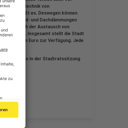
der Gebäudetechnik von
ßes bei, heißt es. Deswegen können
von Außenwand- und Dachdämmungen
en. Aber auch der Austausch von
bezuschusst. Insgesamt stellt die Stadt
iner Million Euro zur Verfügung. Jede
zt.
s Programms in der Stadtratssitzung