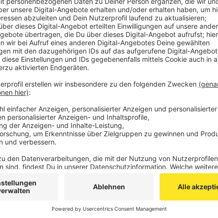
allem Sanierungen der Hüllen und Erneuerungen 
Altbauten tragen zur Reduzierung des CO2 Austo
unter anderem Förderungen für die Sanierung 
oder der Austausch von Fenstern beantrag werd
Heizungen und Lüftungsanalagen wird finanziell 
Aachen in dem Programm eine Fördersumme von e
Maßnahme wird mit maximal 8.000 Euro unterstüt
Die Stadt Aachen muss der Wiedereinführung de
am Mittwoch noch zustimmen.
Veröffentlicht:
Mittwoch, 19.05.2021 14:59
Anzeige