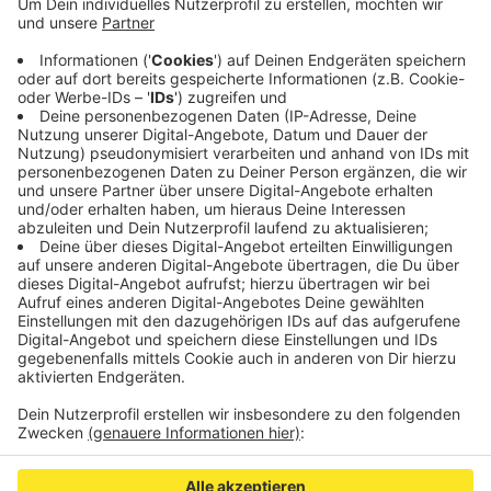
Öffentlichen Personennahverkehr besser werden,
damit Pendler vom Auto auf Bus und Bahn
umsteigen, sagt Verkehrsminister Wüst.
Das Fördergeld wird hier in den
NetLiner
in Aachen
und Roetgen gesteckt.
Veröffentlicht:
Freitag, 06.03.2020 11:48
Anzeige
Anzeige