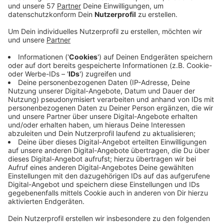
Bund und Land fördern auch dieses Jahr bessere und
neue Radwege hier bei uns, teilen die heimischen CDU-
Abgeordneten mit.
Demach fließen rund zwei Millionen Euro nach
Eschweiler für den Ausbau von Fahrradstraßen wie der
Südstraße, der Friedrichstraße und der Bahnhofstraße.
Darüber hinaus werden die Radwege in der Talstraße
und der Hubert-Werner-Straße verbessert.
In Stolberg werden für über eine halbe Million Euro
Fahrradabstellanlagen im Stadtgebiet gebaut.
In Baesweiler-Beggendorf werden über 610.000 Euro
in den Radweg auf der Goethestraße zwischen Weiden
und Begau gesteckt. Der Radweg wird auf einer Länge
von rund 1,5 Kilometern verbreitert und mit einer
Querungshilfe ausgestattet.
Außerdem erhält die StädteRegion erhält eine Million