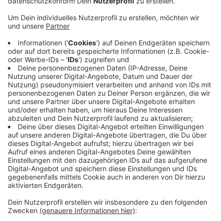
Verbrennungen in die Uniklinik Aachen gebracht
worden.
Rund zwei Stunden haben die Lösch- und
Nacharbeiten der Feuerwehr gedauert, zeitweise
hat man im Krankenhaus Erdgeschoss und erstes
Obergeschoss räumen müssen.
Inzwischen ist das St. Antonius-Hospital aber
wieder uneingeschränkt handlungsfähig.
Die Kripo ermittelt jetzt zur Brandursache.
(Diese Meldung wird laufend aktualisiert.)
Veröffentlicht:
Freitag, 17.12.2021 10:46
Anzeige