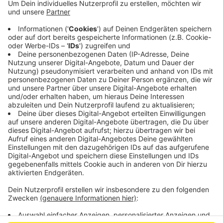
einen Einsatz auf der Jülicher Straße.
In einem Gebäude zwischen dem Hansemannplatz und
dem Ludwig Forum gab es einen defekten Boiler, der
gegen 7:45 Uhr gemeldet wurde. Die Feuerwehr
konnte das Problem beheben, bevor ein Brand
ausbrechen konnte.
Es gab keine Verletzten und der Einsatz war recht
schnell beendet, sagt die Feuerwehr
Anzeige
Anzeige