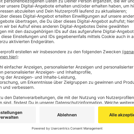
Der Gesundheitsdezernent der StädteRegion Aac
Wochenende diesbezüglich einen Fehler eingeräu
Zahlen hat es am Samstag einen Fehler seitens d
Inzidenz von 129 ist falsch gewesen - der eigent
die weiteren Maßnahmen der Notbremse ab Diens
werden sie - voraussichtlich - am Donnerstag in K
Veröffentlicht:
Montag, 26.04.2021 07:45
Anzeige