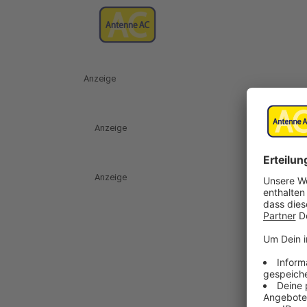
Anzeige
Anzeige
Anzeige