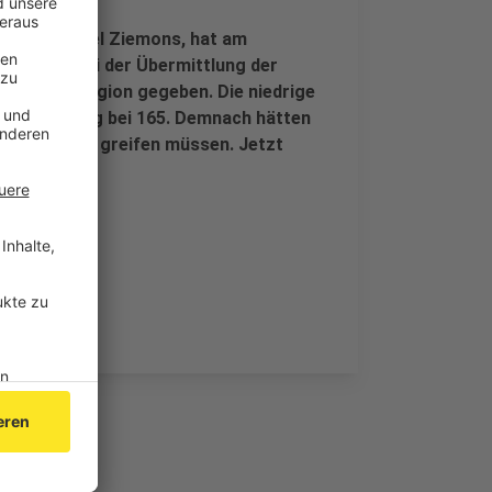
hen, Michael Ziemons, hat am
mt. Denn bei der Übermittlung der
er Städteregion gegeben. Die niedrige
liche Wert lag bei 165. Demnach hätten
tag bei uns greifen müssen. Jetzt
raft treten.