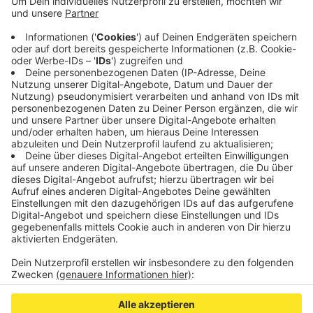
Automobilzulieferers scharf. Ein Werk zu
schließen, ohne vorher mit der Gewerkschaft und
dem Land zu reden, sei «kalter Kapitalismus»,
sagte Laschet. Am Mittwoch (30.09.) soll der
Aufsichtsrat entscheiden ob 1800 Menschen in
Aachen ihren Job verlieren.
Veröffentlicht:
Montag, 28.09.2020 08:52
Anzeige
Anzeige
Anzeige